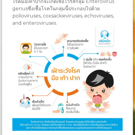
โรคมือเท้าปากจะเกิดเชื้อไวรัสกลุ่ม Enterovirus
genusซึ่งเชื้อโรคในกลุ่มนี้ประกอบไปด้วย
polioviruses, coxsackieviruses, echoviruses,
and enteroviruses.