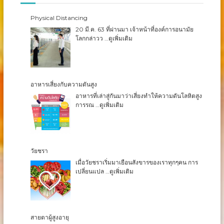
เช่น เบาหวาน ความดัน โรคหัวใจ โรคไต โรคกระดูก
Physical Distancing
ไขข้อ
ผู้ป่วยอัมพฤกษ์/อัมพาต ทำกายภาพบำบัดและที่มีแผลกด
20 มี.ค. 63 ที่ผ่านมา เจ้าหน้าที่องค์การอนามัย
ทับ
โลกกล่าวว
…ดูเพิ่มเติม
ผู้ป่วยที่ต้องให้อาหารทางสายยาง ดูดเสมหะ ให้ออกซิเจน
พ่นยา
บทบาทหน้าที่ความรับผิดชอบ
อาหารเสี่ยงกับความดันสูง
อาหารที่เล่าสู่กันมาว่าเสี่ยงทำให้ความดันโลหิตสูง
อาบน้ำ-เช็ดตัว เปลี่ยนเสื้อผ้า ดูแลทำความสะอาด
การรณ
…ดูเพิ่มเติม
ร่างกายผู้สูงอายุ
จัดยา จัดอาหาร ป้อนอาหาร
ให้อาหารทางสายยาง ดูดเสมหะ (ในกรณีที่ผู้ป่วยต้องให้
อาหารทางสายยาง)
ดูแลเรื่องการขับถ่าย พลิกตัว ทำแผล
วัยชรา
ช่วยทำกายภาพบำบัดเบื้องต้น รวมถึงการพูดคุยสนทนา
เมื่อวัยชราเริ่มมาเยือนสังขารของเราทุกๆคน การ
ทำความสะอาดบริเวณ-ห้องนอน-อุปกรณ์ของผู้ป่วย-ผู้สูง
เปลี่ยนแปล
…ดูเพิ่มเติม
อายุและซักรีดเสื้อผ้า
และอื่นๆตามความเหมาะสม
คอยสังเกตอาการของผู้ป่วยทุกวัน หากผิดสังเกตจะแจ้ง
ให้ญาติทราบทันที
สายตาผู้สูงอายุ