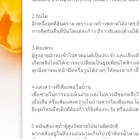
2.บันได
อีกหนึ่งจุดที่อันตราย เพราะอาจก้าวพลาดได้ง่ายๆ ยิ่ง
การติดกันลื่นที่บันไดแต่ละก้าว มีราวจับสองด้านได้ย
3.ห้องพระ
ผู้สูงอายุมักจะเข้าไปสวดมนต์เป็นประจำ และเสี่ย
เกิดเพลิงไหม้ได้ อาจจะเปลี่ยนเป็นธูปเทียนไฟฟ้า 
ลุกนั่งอาจจะหน้ามืดหรือวูบได้ง่ายๆ ให้ลองหาเก
4.แสงสว่างที่เพียงพอในบ้าน
เพื่อช่วยในการมองเห็นง่าย และไม่ควรมีซอกหลืบ
เมื่อเสีย หรือเพิ่มแสงสว่างในบ้านหากไม่เพียงพอ 
ยิ่งจุดไหนมีสเต็ปที่ต้องก้าวก็ยิ่งต้องระวัง หรือแม้แ
5.หมั่นสังเกตุถ้าผู้สูงวัยหายไปนานผิดปกติ
หากหลับอยู่ในห้องนอนนานเกินไป เข้าห้องน้ำนานก