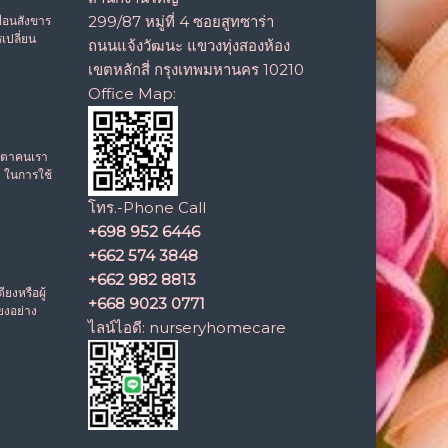
299/87 หมู่ที่ 4 ซอยสูทซาร่า
เยือนสังขาร
เปลี่ยน
ถนนแจ้งวัฒนะ แขวงทุ่งสองห้อง
เขตหลักสี่ กรุงเทพมหานคร 10210
Office Map:
งตาคนเรา
ป ในการใช้
โทร.-Phone Call
+698 952 6446
+662 574 3848
+662 982 8813
ียงหรือผู้
+668 9023 0771
ียงอย่าง
ไลน์ไอดี:
nurseryhomecare