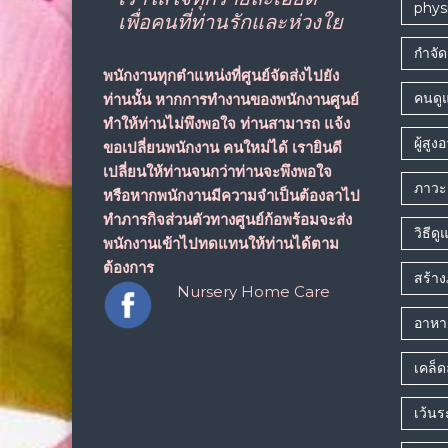
phys
เพื่อคนที่ท่านรักและห่วงใย
กำจัด
พนักงานทุกตำแหน่งที่ศูนย์จัดส่งไปยัง
คนดูแ
ท่านนั้น หากการทำงานของพนักงานศูนย์
ทำให้ท่านไม่พึงพอใจ ท่านสามารถ
แจ้ง
ผู้สูง
ขอเปลี่ยนพนักงาน
คนใหม่ได้ เรายินดี
เปลี่ยนให้ท่านจนกว่าท่านจะพึงพอใจ
ภาวะส
หรือหากพนักงานมีความจำเป็นต้องลาไป
ทำภารกิจส่วนตัวทางศูนย์ก้อพร้อมจะส่ง
วิธีดู
พนักงานเข้าไปทดแทนให้ท่านได้ตาม
ต้องการ
สร้างภ
Nursery Home Care
อาหาร
เคล็ดล
เว้น