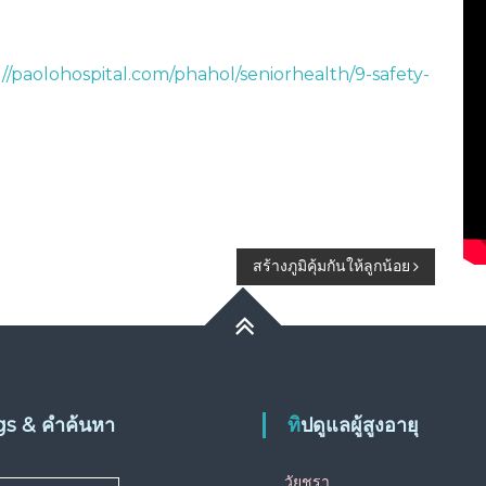
://paolohospital.com/phahol/seniorhealth/9-safety-
สร้างภูมิคุ้มกันให้ลูกน้อย
ags & คำค้นหา
ทิปดูแลผู้สูงอายุ
วัยชรา