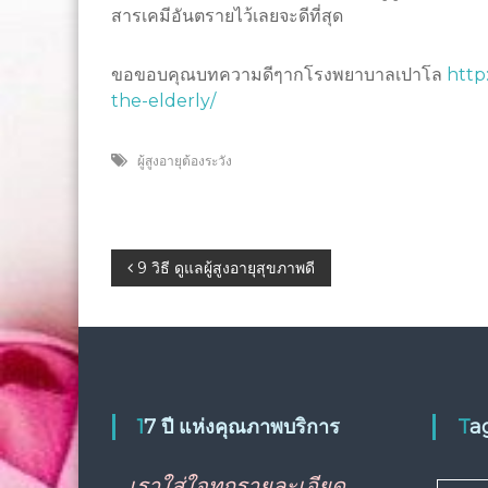
สารเคมีอันตรายไว้เลยจะดีที่สุด
ขอขอบคุณบทความดีๆากโรงพยาบาลเปาโล
http
the-elderly/
ผู้สูงอายุต้องระวัง
แนะแนว
9 วิธี ดูแลผู้สูงอายุสุขภาพดี
เรื่อง
17 ปี แห่งคุณภาพบริการ
T
เราใส่ใจทุกรายละเอียด