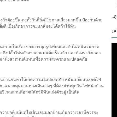
...
ถ้าต้องขึ้น-ลงทั้งวันก็ยิ่งมีโอกาสเสี่ยงมากขึ้น ป้องกันด้วย
ิ่งดี เผื่อเกิดอาการจะหกล้มจะได้คว้าได้ทัน
เล
งอันตรายในเรื่องของการจุดธูปเทียนแล้วดับไม่สนิทจนอาจ
และดึงปลั๊กไฟหลังจากสวดมนต์เสร็จแล้ว และต้องระวังเวลา
้าอี้มานั่งสวดมนต์แทนเพื่อความสะดวกและปลอดภัย
ในบ้านจนทำให้เกิดความไม่ปลอดภัย หมั่นเปลี่ยนหลอดไฟ
โดยเฉพาะมุมตามทางเดินต่างๆ ที่ต้องผ่านทุกวัน ไฟหน้าบ้าน
ต่บริเวณสวนที่อาจมีสัตว์มีพิษแฝงตัวอยู่ เป็นต้น
ว่าปกติ แม้แต่ไปเดินเล่นนอกบ้านเกินกว่าเวลาที่ควรจะ