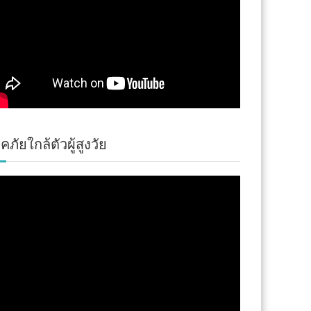
คภัยใกล้ตัวผู้สูงวัย