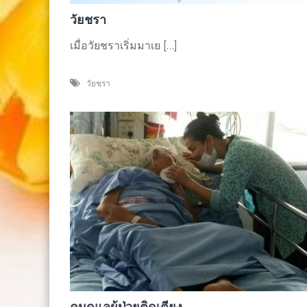
วัยชรา
เมื่อวัยชราเริ่มมาเย […]
วัยชรา
คนดูแลผู้ป่วยติดเตียง