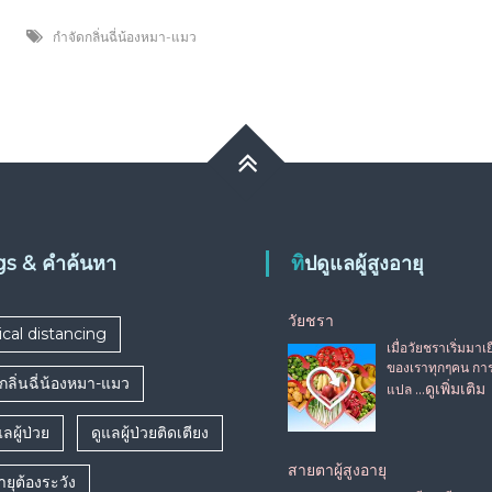
กำจัดกลิ่นฉี่น้องหมา-แมว
ags & คำค้นหา
ทิปดูแลผู้สูงอายุ
วัยชรา
ical distancing
เมื่อวัยชราเริ่มมา
ของเราทุกๆคน การ
กลิ่นฉี่น้องหมา-แมว
…ดูเพิ่มเติม
แปล
ลผู้ป่วย
ดูแลผู้ป่วยติดเตียง
สายตาผู้สูงอายุ
อายุต้องระวัง