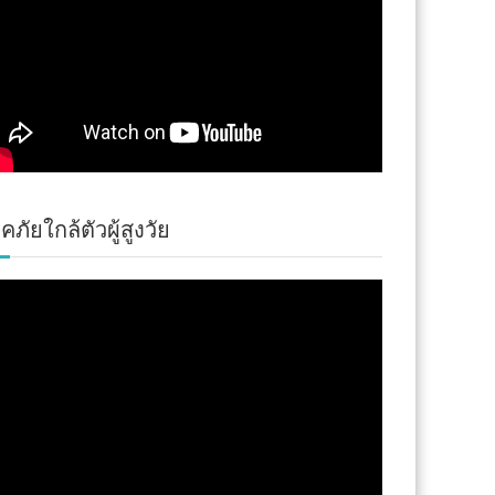
คภัยใกล้ตัวผู้สูงวัย