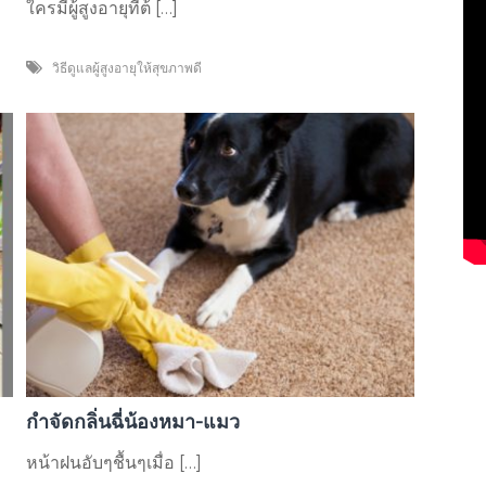
ใครมีผู้สูงอายุที่ต้ […]
วิธีดูแลผู้สูงอายุให้สุขภาพดี
กำจัดกลิ่นฉี่น้องหมา-แมว
หน้าฝนอับๆชื้นๆเมื่อ […]