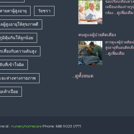
ขอเปรียบเทียบดว
เหมือนกล้องถ่ายรู
ายตาผู้สูงอายุ
วัยชรา
…ดูเพิ่มเติม
กล้อง
แลผู้สูงอายุให้สุขภาพดี
คนดูแลผู้ป่วยติดเตียง
ูมิคุ้มกันให้ลูกน้อย
ควรดูแลผู้ป่วยติดเต
สูงอายุที่นอนติดเต
เสี่ยงกับความดันสูง
…ดูเพิ่มเติม
ับที่เข้าใจผิด
...ดูทั้งหมด
ระยะห่างทางกายภาพ
อเท้าเปื่อย
ine id :
nurseryhomecare
Phone: 668 9023 0771